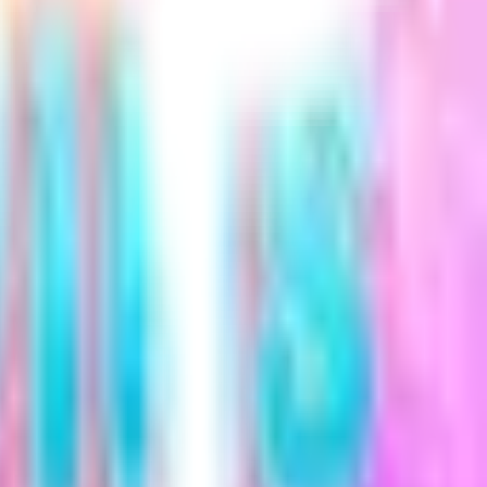
ah. Metode pembayaran yang beragam membantu
ayaran lain yang tersedia.
 dapat melakukan transaksi menggunakan pulsa secara
u.
an aktivitas transaksi. Perlindungan data menjadi