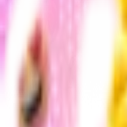
18TOTO dikenal karena menghadirkan akses permainan 
populer
tanpa proses yang rumit. Tampilan yang sed
Akses Cepat dan Mudah Digunakan
Salah satu keunggulan 18TOTO adalah akses website 
desktop dengan tampilan yang tetap rapi dan nyaman
Pilihan Game Slot yang Beragam
18TOTO menyediakan berbagai pilihan game slot deng
menemukan permainan dengan fitur seperti scatter, wi
Informasi Permainan dan RTP Slo
Untuk membantu pemain memilih permainan dengan leb
dapat digunakan sebagai referensi. Informasi seperti