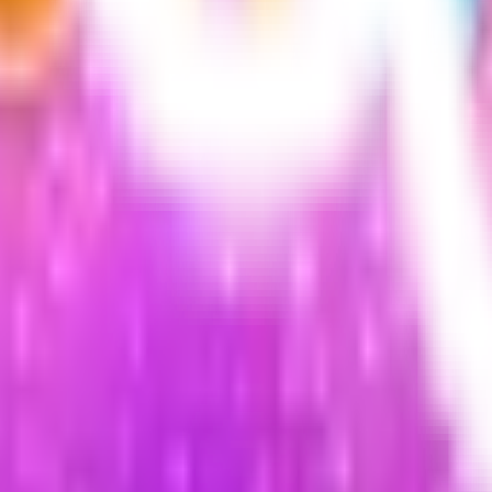
g oleh sistem keamanan yang bertujuan menjaga privasi
elakukan transaksi dengan lebih nyaman.
n yang siap membantu pengguna ketika mengalami ke
, akses situs, hingga informasi permainan yang tersedia.
k slot gacor
sensasional paling gampang menang hari ini 
nsif. Dengan tampilan yang sederhana dan fitur yang 