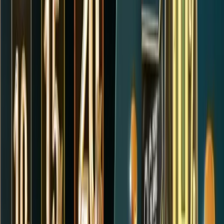
Informasi Permainan dan RTP
Slot
Untuk membantu pemain memilih permainan
dengan lebih bijak, 18TOTO menyediakan informasi
seputar game slot, fitur permainan, dan pembaruan
data yang dapat digunakan sebagai referensi.
Informasi seperti RTP, volatilitas, dan fitur bonus pada
setiap game dapat membantu pemain menentukan
pilihan permainan sesuai gaya bermain masing-
masing.
RTP Slot Sebagai Referensi Bermain
RTP
atau Return to Player sering digunakan sebagai
salah satu referensi dalam memilih permainan slot.
Dengan memahami informasi RTP, pemain dapat
melihat gambaran peluang pembayaran dari suatu
game dalam jangka panjang. Hal ini membuat pemain