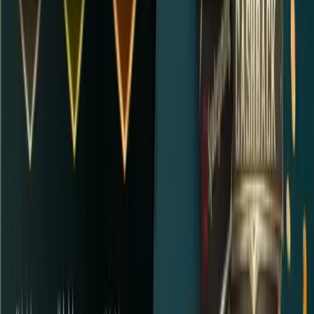
maupun penarikan dana melalui metode
pembayaran yang tersedia dengan proses yang
mudah dipahami.
Deposit Cepat dan Fleksibel
18TOTO menyediakan layanan deposit yang
dirancang agar pemain dapat mengisi saldo dengan
lebih mudah. Metode pembayaran yang beragam
membantu pengguna memilih cara transaksi yang
paling sesuai, baik melalui transfer bank, e-wallet,
maupun metode pembayaran lain yang tersedia.
Deposit Pulsa Tanpa Potongan
Salah satu fitur yang banyak dicari adalah layanan
deposit pulsa tanpa potongan
. Dengan metode ini,
pemain dapat melakukan transaksi menggunakan
pulsa secara lebih praktis. Sistem tanpa potongan