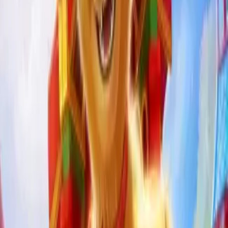
menemukan permainan dengan fitur seperti scatter,
wild, free spin, multiplier, hingga bonus game yang
menambah keseruan dalam setiap putaran.
Informasi Permainan dan RTP
Slot
Untuk membantu pemain memilih permainan
dengan lebih bijak, 18TOTO menyediakan informasi
seputar game slot, fitur permainan, dan pembaruan
data yang dapat digunakan sebagai referensi.
Informasi seperti RTP, volatilitas, dan fitur bonus pada
setiap game dapat membantu pemain menentukan
pilihan permainan sesuai gaya bermain masing-
masing.
RTP Slot Sebagai Referensi Bermain
RTP
atau Return to Player sering digunakan sebagai