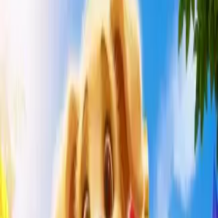
pilihan permainan yang beragam, 18TOTO menjadi
salah satu pilihan bagi pemain yang mencari link slot
gacor sensasional dengan akses cepat dan fitur yang
mudah digunakan.
Sebagai platform hiburan online, 18TOTO dirancang
untuk memberikan kenyamanan bagi pengguna
baru maupun pemain berpengalaman. Setiap menu
disusun secara rapi agar pemain dapat menemukan
fitur penting seperti daftar permainan, informasi
promo, layanan transaksi, hingga bantuan pelanggan
dengan lebih mudah.
Keunggulan 18TOTO Sebagai
Link Slot Gacor Hari Ini
18TOTO dikenal karena menghadirkan akses
permainan yang ringan, cepat, dan stabil. Dengan
sistem yang responsif, pemain dapat menikmati