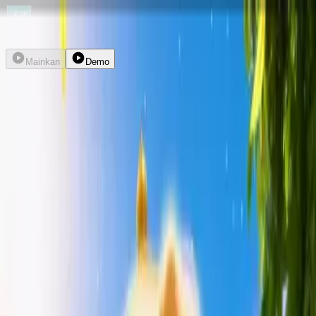
Daftar
Masuk
Mainkan
Demo
Lucky Dog
fatpanda
kembali
18TOTO Link Slot Gacor
Sensasional Paling
Gampang Menang Hari
Ini
18TOTO
hadir sebagai platform slot online yang
menawarkan pengalaman bermain lebih seru, praktis,
dan mudah diakses setiap hari. Dengan dukungan
sistem modern, tampilan website yang responsif, serta