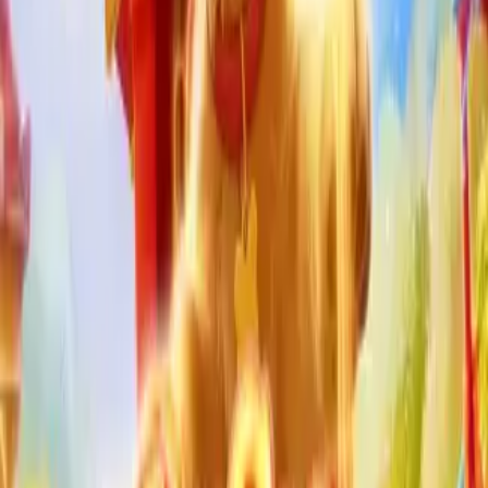
salah satu referensi dalam memilih permainan slot.
Dengan memahami informasi RTP, pemain dapat
melihat gambaran peluang pembayaran dari suatu
game dalam jangka panjang. Hal ini membuat pemain
lebih mudah memilih permainan yang sesuai dengan
strategi dan kenyamanan bermain.
Fitur Bonus yang Menambah Keseruan
Berbagai game slot di 18TOTO menghadirkan fitur
bonus yang membuat permainan terasa lebih
menarik. Fitur seperti free spin, pengali kemenangan,
simbol wild, dan scatter dapat memberikan
pengalaman bermain yang lebih dinamis. Dengan
banyaknya pilihan fitur, pemain bisa memilih game
yang paling sesuai dengan preferensi masing-masing.
Transaksi Mudah dan Praktis di
18TOTO