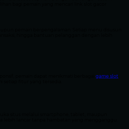
ihan bagi pemain yang mencari link slot gacor
aupun pemain berpengalaman. Setiap menu disusun
ransaksi, hingga bantuan pelanggan dengan lebih
sponsif, pemain dapat menikmati berbagai
game slot
tiap fitur yang tersedia.
uka situs melalui smartphone, tablet, maupun
sa lebih lancar tanpa hambatan yang mengganggu.