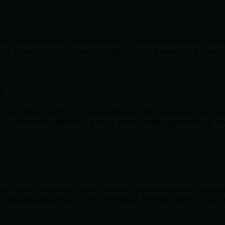
an tema menarik, tampilan visual modern, dan fitur p
ld, free spin, multiplier, hingga bonus game yang men
t
ih bijak, 18TOTO menyediakan informasi seputar game
 RTP, volatilitas, dan fitur bonus pada setiap game da
salah satu referensi dalam memilih permainan slot. Den
jangka panjang. Hal ini membuat pemain lebih mudah 