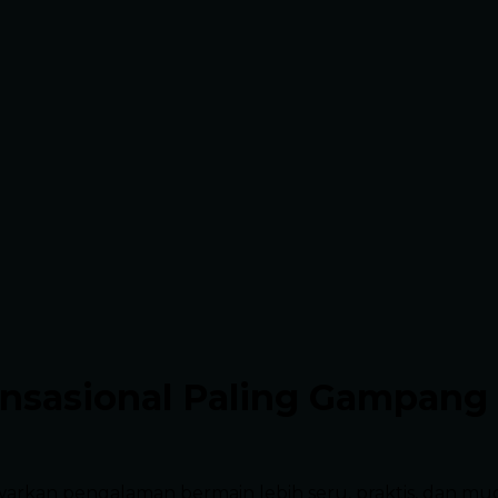
ensasional Paling Gampang 
warkan pengalaman bermain lebih seru, praktis, dan mu