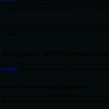
modern, tampilan website yang responsif, serta piliha
sensasional dengan akses cepat dan fitur yang mudah
Sebagai platform hiburan online, 18TOTO dirancan
secara rapi agar pemain dapat menemukan fitur pentin
mudah.
Keunggulan 18TOTO Sebagai Link S
18TOTO dikenal karena menghadirkan akses permainan 
populer
tanpa proses yang rumit. Tampilan yang sed
Akses Cepat dan Mudah Digunakan
Salah satu keunggulan 18TOTO adalah akses website 
desktop dengan tampilan yang tetap rapi dan nyaman