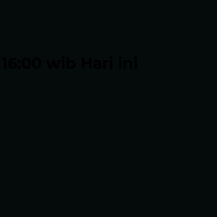
16:00 wib
Hari ini