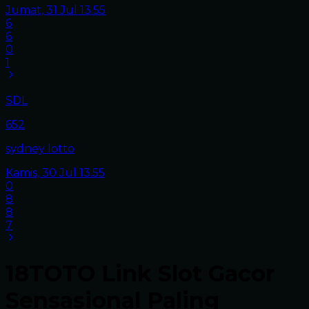
Jumat, 31 Jul
13.55
6
6
0
1
SDL
652
sydney lotto
Kamis, 30 Jul
13.55
0
8
8
7
18TOTO Link Slot Gacor
Sensasional Paling