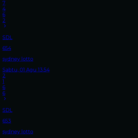
7
4
6
2
SDL
654
sydney lotto
Sabtu, 01 Agu
13.54
2
1
6
6
SDL
653
sydney lotto