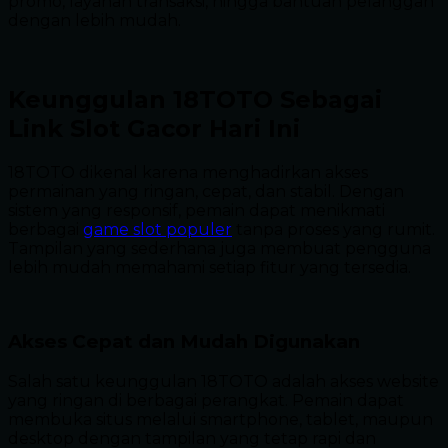
promo, layanan transaksi, hingga bantuan pelanggan
dengan lebih mudah.
Keunggulan 18TOTO Sebagai
Link Slot Gacor Hari Ini
18TOTO dikenal karena menghadirkan akses
permainan yang ringan, cepat, dan stabil. Dengan
sistem yang responsif, pemain dapat menikmati
berbagai
game slot populer
tanpa proses yang rumit.
Tampilan yang sederhana juga membuat pengguna
lebih mudah memahami setiap fitur yang tersedia.
Akses Cepat dan Mudah Digunakan
Salah satu keunggulan 18TOTO adalah akses website
yang ringan di berbagai perangkat. Pemain dapat
membuka situs melalui smartphone, tablet, maupun
desktop dengan tampilan yang tetap rapi dan