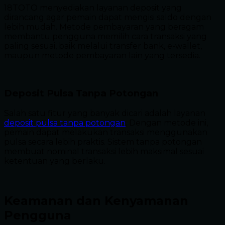
18TOTO menyediakan layanan deposit yang
dirancang agar pemain dapat mengisi saldo dengan
lebih mudah. Metode pembayaran yang beragam
membantu pengguna memilih cara transaksi yang
paling sesuai, baik melalui transfer bank, e-wallet,
maupun metode pembayaran lain yang tersedia.
Deposit Pulsa Tanpa Potongan
Salah satu fitur yang banyak dicari adalah layanan
deposit pulsa tanpa potongan
. Dengan metode ini,
pemain dapat melakukan transaksi menggunakan
pulsa secara lebih praktis. Sistem tanpa potongan
membuat nominal transaksi lebih maksimal sesuai
ketentuan yang berlaku.
Keamanan dan Kenyamanan
Pengguna