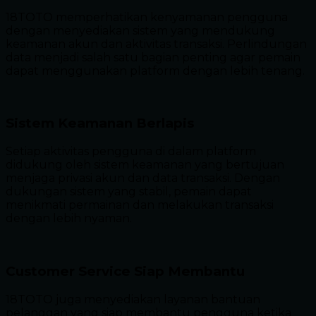
18TOTO memperhatikan kenyamanan pengguna
dengan menyediakan sistem yang mendukung
keamanan akun dan aktivitas transaksi. Perlindungan
data menjadi salah satu bagian penting agar pemain
dapat menggunakan platform dengan lebih tenang.
Sistem Keamanan Berlapis
Setiap aktivitas pengguna di dalam platform
didukung oleh sistem keamanan yang bertujuan
menjaga privasi akun dan data transaksi. Dengan
dukungan sistem yang stabil, pemain dapat
menikmati permainan dan melakukan transaksi
dengan lebih nyaman.
Customer Service Siap Membantu
18TOTO juga menyediakan layanan bantuan
pelanggan yang siap membantu pengguna ketika