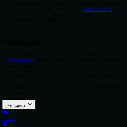
mengalami kendala. Tim support dapat memberikan
panduan terkait daftar akun, login,
deposit dana
,
penarikan dana, akses situs, hingga informasi
permainan yang tersedia.
Kesimpulan
18TOTO menjadi pilihan bagi pemain yang mencari
link slot gacor
sensasional paling gampang menang
hari ini dengan akses cepat, pilihan game beragam,
sistem transaksi praktis, dan layanan pengguna yang
responsif. Dengan tampilan yang sederhana dan fitur
yang mudah dipahami, 18TOTO memberikan
pengalaman bermain slot online yang lebih nyaman
dan fleksibel.
Lihat Semua
home