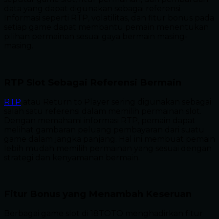
data yang dapat digunakan sebagai referensi.
Informasi seperti RTP, volatilitas, dan fitur bonus pada
setiap game dapat membantu pemain menentukan
pilihan permainan sesuai gaya bermain masing-
masing.
RTP Slot Sebagai Referensi Bermain
RTP
atau Return to Player sering digunakan sebagai
salah satu referensi dalam memilih permainan slot.
Dengan memahami informasi RTP, pemain dapat
melihat gambaran peluang pembayaran dari suatu
game dalam jangka panjang. Hal ini membuat pemain
lebih mudah memilih permainan yang sesuai dengan
strategi dan kenyamanan bermain.
Fitur Bonus yang Menambah Keseruan
Berbagai game slot di 18TOTO menghadirkan fitur