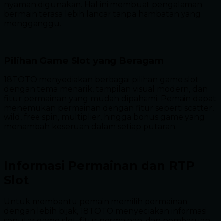
nyaman digunakan. Hal ini membuat pengalaman
bermain terasa lebih lancar tanpa hambatan yang
mengganggu.
Pilihan Game Slot yang Beragam
18TOTO menyediakan berbagai pilihan game slot
dengan tema menarik, tampilan visual modern, dan
fitur permainan yang mudah dipahami. Pemain dapat
menemukan permainan dengan fitur seperti scatter,
wild, free spin, multiplier, hingga bonus game yang
menambah keseruan dalam setiap putaran.
Informasi Permainan dan RTP
Slot
Untuk membantu pemain memilih permainan
dengan lebih bijak, 18TOTO menyediakan informasi
seputar game slot, fitur permainan, dan pembaruan