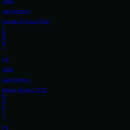
2960
paris lottery
Jumat, 07 Agu
17.00
1
8
8
9
PS
2959
paris lottery
Kamis, 06 Agu
17.02
4
0
6
1
PS