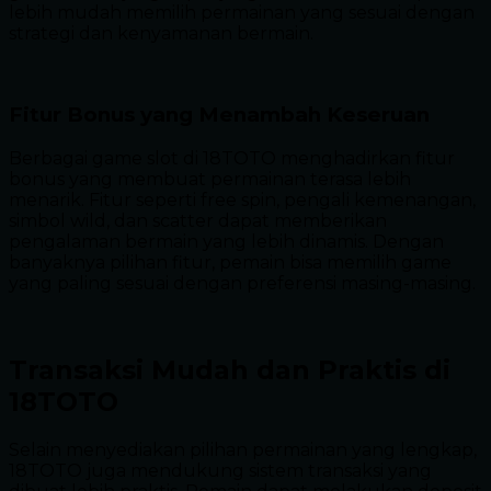
lebih mudah memilih permainan yang sesuai dengan
strategi dan kenyamanan bermain.
Fitur Bonus yang Menambah Keseruan
Berbagai game slot di 18TOTO menghadirkan fitur
bonus yang membuat permainan terasa lebih
menarik. Fitur seperti free spin, pengali kemenangan,
simbol wild, dan scatter dapat memberikan
pengalaman bermain yang lebih dinamis. Dengan
banyaknya pilihan fitur, pemain bisa memilih game
yang paling sesuai dengan preferensi masing-masing.
Transaksi Mudah dan Praktis di
18TOTO
Selain menyediakan pilihan permainan yang lengkap,
18TOTO juga mendukung sistem transaksi yang