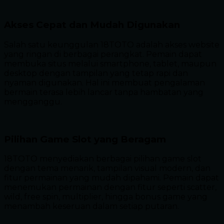
Akses Cepat dan Mudah Digunakan
Salah satu keunggulan 18TOTO adalah akses website
yang ringan di berbagai perangkat. Pemain dapat
membuka situs melalui smartphone, tablet, maupun
desktop dengan tampilan yang tetap rapi dan
nyaman digunakan. Hal ini membuat pengalaman
bermain terasa lebih lancar tanpa hambatan yang
mengganggu.
Pilihan Game Slot yang Beragam
18TOTO menyediakan berbagai pilihan game slot
dengan tema menarik, tampilan visual modern, dan
fitur permainan yang mudah dipahami. Pemain dapat
menemukan permainan dengan fitur seperti scatter,
wild, free spin, multiplier, hingga bonus game yang
menambah keseruan dalam setiap putaran.