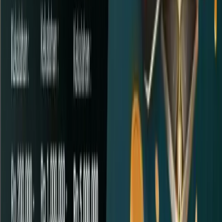
pemain dapat melakukan transaksi menggunakan
pulsa secara lebih praktis. Sistem tanpa potongan
membuat nominal transaksi lebih maksimal sesuai
ketentuan yang berlaku.
Keamanan dan Kenyamanan
Pengguna
18TOTO memperhatikan kenyamanan pengguna
dengan menyediakan sistem yang mendukung
keamanan akun dan aktivitas transaksi. Perlindungan
data menjadi salah satu bagian penting agar pemain
dapat menggunakan platform dengan lebih tenang.
Sistem Keamanan Berlapis
Setiap aktivitas pengguna di dalam platform
didukung oleh sistem keamanan yang bertujuan
menjaga privasi akun dan data transaksi. Dengan