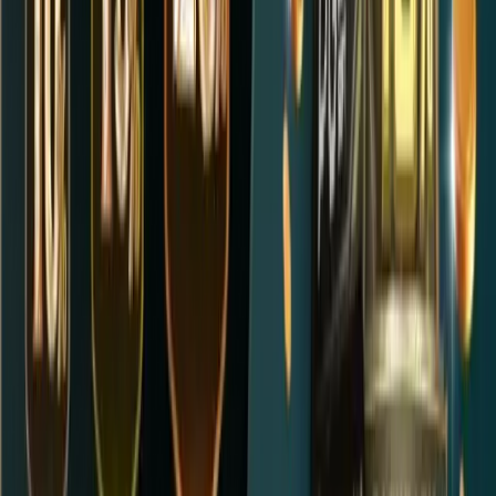
melihat gambaran peluang pembayaran dari suatu
game dalam jangka panjang. Hal ini membuat pemain
lebih mudah memilih permainan yang sesuai dengan
strategi dan kenyamanan bermain.
Fitur Bonus yang Menambah Keseruan
Berbagai game slot di 18TOTO menghadirkan fitur
bonus yang membuat permainan terasa lebih
menarik. Fitur seperti free spin, pengali kemenangan,
simbol wild, dan scatter dapat memberikan
pengalaman bermain yang lebih dinamis. Dengan
banyaknya pilihan fitur, pemain bisa memilih game
yang paling sesuai dengan preferensi masing-masing.
Transaksi Mudah dan Praktis di
18TOTO
Selain menyediakan pilihan permainan yang lengkap,