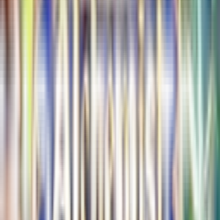
membuat nominal transaksi lebih maksimal sesuai
ketentuan yang berlaku.
Keamanan dan Kenyamanan
Pengguna
18TOTO memperhatikan kenyamanan pengguna
dengan menyediakan sistem yang mendukung
keamanan akun dan aktivitas transaksi. Perlindungan
data menjadi salah satu bagian penting agar pemain
dapat menggunakan platform dengan lebih tenang.
Sistem Keamanan Berlapis
Setiap aktivitas pengguna di dalam platform
didukung oleh sistem keamanan yang bertujuan
menjaga privasi akun dan data transaksi. Dengan
dukungan sistem yang stabil, pemain dapat