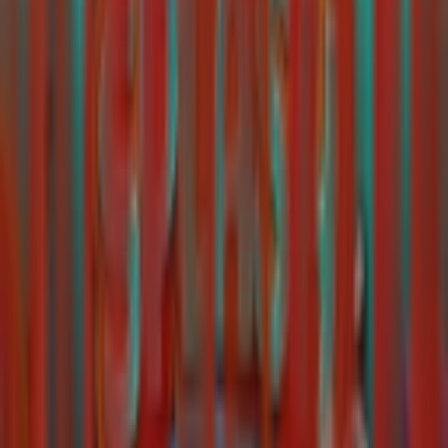
lebih mudah. Metode pembayaran yang beragam
membantu pengguna memilih cara transaksi yang
paling sesuai, baik melalui transfer bank, e-wallet,
maupun metode pembayaran lain yang tersedia.
Deposit Pulsa Tanpa Potongan
Salah satu fitur yang banyak dicari adalah layanan
deposit pulsa tanpa potongan
. Dengan metode ini,
pemain dapat melakukan transaksi menggunakan
pulsa secara lebih praktis. Sistem tanpa potongan
membuat nominal transaksi lebih maksimal sesuai
ketentuan yang berlaku.
Keamanan dan Kenyamanan
Pengguna
18TOTO memperhatikan kenyamanan pengguna
dengan menyediakan sistem yang mendukung