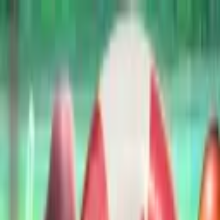
Daftar
Masuk
casino
Cari Permainan
super sic bo
clash of clans super rich
fury of anubis
world cup 2026
limbo+
crash game
for you
slot
live casino
4
arcade
fishing
2603
635
104
21
Provider :
Queen Maker
Filter :
TERKENAL
Cleopatra's Treasure
Queen Maker
Horus Glory
Queen Maker