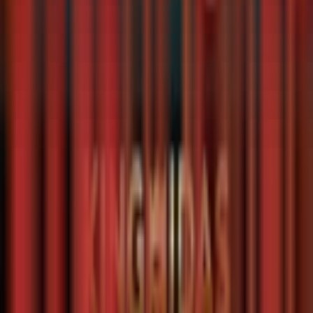
penarikan dana, akses situs, hingga informasi
permainan yang tersedia.
Kesimpulan
18TOTO menjadi pilihan bagi pemain yang mencari
link slot gacor
sensasional paling gampang menang
hari ini dengan akses cepat, pilihan game beragam,
sistem transaksi praktis, dan layanan pengguna yang
responsif. Dengan tampilan yang sederhana dan fitur
yang mudah dipahami, 18TOTO memberikan
pengalaman bermain slot online yang lebih nyaman
dan fleksibel.
Lihat Semua
home
explore