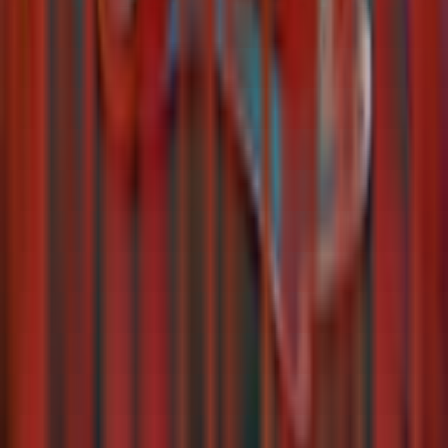
keamanan akun dan aktivitas transaksi. Perlindungan
data menjadi salah satu bagian penting agar pemain
dapat menggunakan platform dengan lebih tenang.
Sistem Keamanan Berlapis
Setiap aktivitas pengguna di dalam platform
didukung oleh sistem keamanan yang bertujuan
menjaga privasi akun dan data transaksi. Dengan
dukungan sistem yang stabil, pemain dapat
menikmati permainan dan melakukan transaksi
dengan lebih nyaman.
Customer Service Siap Membantu
18TOTO juga menyediakan layanan bantuan
pelanggan yang siap membantu pengguna ketika
mengalami kendala. Tim support dapat memberikan
panduan terkait daftar akun, login,
deposit dana
,