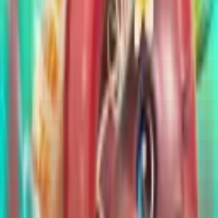
Ini
18TOTO
hadir sebagai platform slot online yang
menawarkan pengalaman bermain lebih seru, praktis,
dan mudah diakses setiap hari. Dengan dukungan
sistem modern, tampilan website yang responsif, serta
pilihan permainan yang beragam, 18TOTO menjadi
salah satu pilihan bagi pemain yang mencari link slot
gacor sensasional dengan akses cepat dan fitur yang
mudah digunakan.
Sebagai platform hiburan online, 18TOTO dirancang
untuk memberikan kenyamanan bagi pengguna
baru maupun pemain berpengalaman. Setiap menu
disusun secara rapi agar pemain dapat menemukan
fitur penting seperti daftar permainan, informasi
promo, layanan transaksi, hingga bantuan pelanggan
dengan lebih mudah.