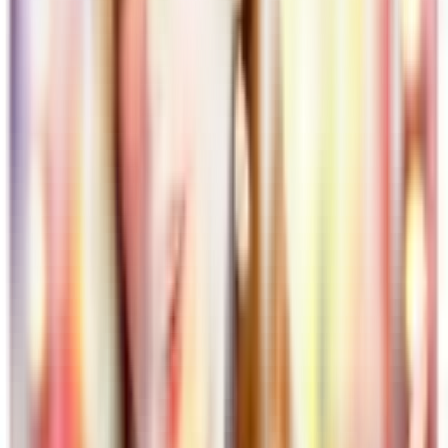
Sebagai platform hiburan online, 18TOTO dirancang
untuk memberikan kenyamanan bagi pengguna
baru maupun pemain berpengalaman. Setiap menu
disusun secara rapi agar pemain dapat menemukan
fitur penting seperti daftar permainan, informasi
promo, layanan transaksi, hingga bantuan pelanggan
dengan lebih mudah.
Keunggulan 18TOTO Sebagai
Link Slot Gacor Hari Ini
18TOTO dikenal karena menghadirkan akses
permainan yang ringan, cepat, dan stabil. Dengan
sistem yang responsif, pemain dapat menikmati
berbagai
game slot populer
tanpa proses yang rumit.
Tampilan yang sederhana juga membuat pengguna
lebih mudah memahami setiap fitur yang tersedia.