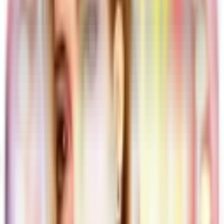
24
/
156
Game
Page
1
of
7
18TOTO Link Slot Gacor
Sensasional Paling
Gampang Menang Hari
Ini
18TOTO
hadir sebagai platform slot online yang
menawarkan pengalaman bermain lebih seru, praktis,
dan mudah diakses setiap hari. Dengan dukungan
sistem modern, tampilan website yang responsif, serta
pilihan permainan yang beragam, 18TOTO menjadi
salah satu pilihan bagi pemain yang mencari link slot
gacor sensasional dengan akses cepat dan fitur yang
mudah digunakan.