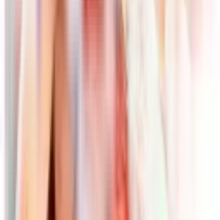
dibuat lebih praktis. Pemain dapat melakukan deposit
maupun penarikan dana melalui metode
pembayaran yang tersedia dengan proses yang
mudah dipahami.
Deposit Cepat dan Fleksibel
18TOTO menyediakan layanan deposit yang
dirancang agar pemain dapat mengisi saldo dengan
lebih mudah. Metode pembayaran yang beragam
membantu pengguna memilih cara transaksi yang
paling sesuai, baik melalui transfer bank, e-wallet,
maupun metode pembayaran lain yang tersedia.
Deposit Pulsa Tanpa Potongan
Salah satu fitur yang banyak dicari adalah layanan
deposit pulsa tanpa potongan
. Dengan metode ini,
pemain dapat melakukan transaksi menggunakan
pulsa secara lebih praktis. Sistem tanpa potongan