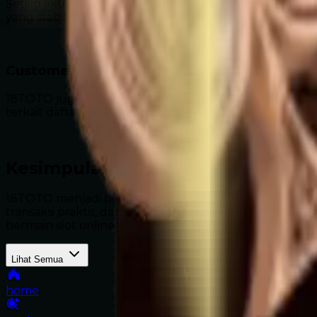
Setiap aktivitas pengguna di dalam platform didukun
yang stabil, pemain dapat menikmati permainan dan m
Customer Service Siap Membantu
18TOTO juga menyediakan layanan bantuan pelangga
terkait daftar akun, login,
deposit dana
, penarikan dana
Kesimpulan
18TOTO menjadi pilihan bagi pemain yang mencari
lin
transaksi praktis, dan layanan pengguna yang respo
bermain slot online yang lebih nyaman dan fleksibel.
Lihat Semua
home