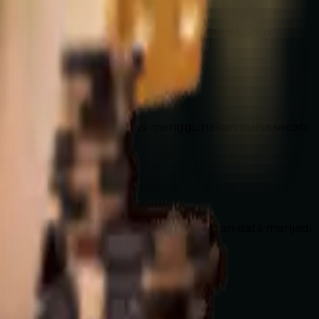
ah. Metode pembayaran yang beragam membantu
ayaran lain yang tersedia.
 dapat melakukan transaksi menggunakan pulsa secara
u.
an aktivitas transaksi. Perlindungan data menjadi