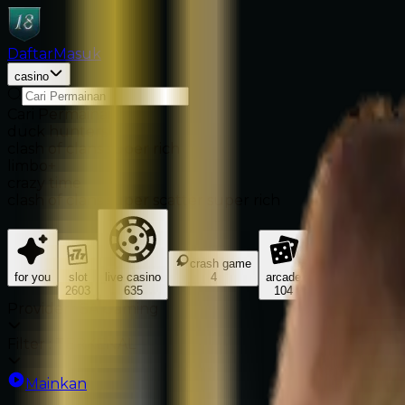
Daftar
Masuk
casino
Cari Permainan
duck hunters
clash of clans super rich
limbo+
crazy time
clash of clans super scatter super rich
crash game
for you
slot
live casino
4
arcade
fishing
2603
635
104
21
Provider :
SA Gaming
Filter :
TERKENAL
Mainkan