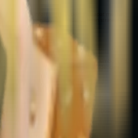
gan memahami informasi RTP, pemain dapat melihat
memilih permainan yang sesuai dengan strategi dan
eperti free spin, pengali kemenangan, simbol wild,
in bisa memilih game yang paling sesuai dengan
lebih praktis. Pemain dapat melakukan deposit maupun