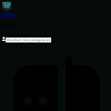
Daftar
login
Nama pengguna
Kata sandi