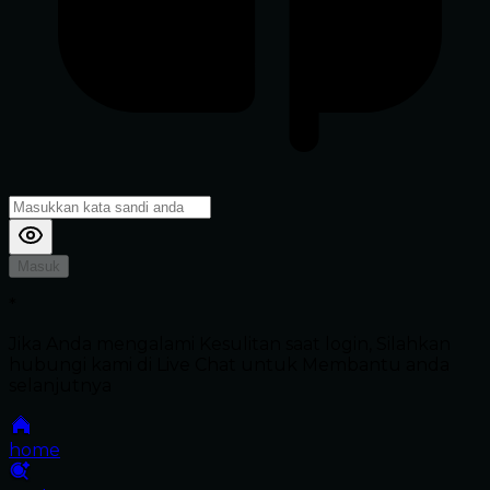
Masuk
*
Jika Anda mengalami Kesulitan saat login, Silahkan
hubungi kami di Live Chat untuk Membantu anda
selanjutnya
home