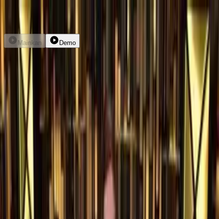
Daftar
Masuk
Mainkan
Demo
Ultimate Texas Hold'em
evolutiongaming
kembali
18TOTO Link Slot Gacor
Sensasional Paling
Gampang Menang Hari
Ini
18TOTO
hadir sebagai platform slot online yang
menawarkan pengalaman bermain lebih seru, praktis,
dan mudah diakses setiap hari. Dengan dukungan
sistem modern, tampilan website yang responsif, serta