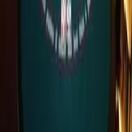
Salah satu fitur yang banyak dicari adalah layanan
deposit pulsa tanpa potongan
. Dengan metode ini,
pemain dapat melakukan transaksi menggunakan
pulsa secara lebih praktis. Sistem tanpa potongan
membuat nominal transaksi lebih maksimal sesuai
ketentuan yang berlaku.
Keamanan dan Kenyamanan
Pengguna
18TOTO memperhatikan kenyamanan pengguna
dengan menyediakan sistem yang mendukung
keamanan akun dan aktivitas transaksi. Perlindungan
data menjadi salah satu bagian penting agar pemain
dapat menggunakan platform dengan lebih tenang.
Sistem Keamanan Berlapis
Setiap aktivitas pengguna di dalam platform