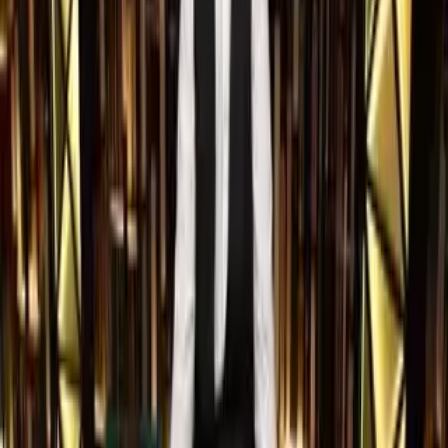
menemukan permainan dengan fitur seperti scatter,
wild, free spin, multiplier, hingga bonus game yang
menambah keseruan dalam setiap putaran.
Informasi Permainan dan RTP
Slot
Untuk membantu pemain memilih permainan
dengan lebih bijak, 18TOTO menyediakan informasi
seputar game slot, fitur permainan, dan pembaruan
data yang dapat digunakan sebagai referensi.
Informasi seperti RTP, volatilitas, dan fitur bonus pada
setiap game dapat membantu pemain menentukan
pilihan permainan sesuai gaya bermain masing-
masing.
RTP Slot Sebagai Referensi Bermain
RTP
atau Return to Player sering digunakan sebagai