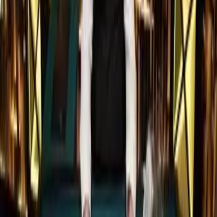
salah satu referensi dalam memilih permainan slot.
Dengan memahami informasi RTP, pemain dapat
melihat gambaran peluang pembayaran dari suatu
game dalam jangka panjang. Hal ini membuat pemain
lebih mudah memilih permainan yang sesuai dengan
strategi dan kenyamanan bermain.
Fitur Bonus yang Menambah Keseruan
Berbagai game slot di 18TOTO menghadirkan fitur
bonus yang membuat permainan terasa lebih
menarik. Fitur seperti free spin, pengali kemenangan,
simbol wild, dan scatter dapat memberikan
pengalaman bermain yang lebih dinamis. Dengan
banyaknya pilihan fitur, pemain bisa memilih game
yang paling sesuai dengan preferensi masing-masing.
Transaksi Mudah dan Praktis di
18TOTO