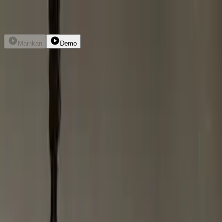
Daftar
Masuk
Mainkan
Demo
Tombstone Rip
nolimitcity
kembali
18TOTO Link Slot Gacor
Sensasional Paling
Gampang Menang Hari
Ini
18TOTO
hadir sebagai platform slot online yang
menawarkan pengalaman bermain lebih seru, praktis,
dan mudah diakses setiap hari. Dengan dukungan
sistem modern, tampilan website yang responsif, serta