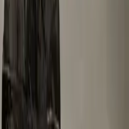
didukung oleh sistem keamanan yang bertujuan
menjaga privasi akun dan data transaksi. Dengan
dukungan sistem yang stabil, pemain dapat
menikmati permainan dan melakukan transaksi
dengan lebih nyaman.
Customer Service Siap Membantu
18TOTO juga menyediakan layanan bantuan
pelanggan yang siap membantu pengguna ketika
mengalami kendala. Tim support dapat memberikan
panduan terkait daftar akun, login,
deposit dana
,
penarikan dana, akses situs, hingga informasi
permainan yang tersedia.
Kesimpulan
18TOTO menjadi pilihan bagi pemain yang mencari
link slot gacor
sensasional paling gampang menang