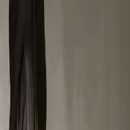
berbagai
game slot populer
tanpa proses yang rumit.
Tampilan yang sederhana juga membuat pengguna
lebih mudah memahami setiap fitur yang tersedia.
Akses Cepat dan Mudah Digunakan
Salah satu keunggulan 18TOTO adalah akses website
yang ringan di berbagai perangkat. Pemain dapat
membuka situs melalui smartphone, tablet, maupun
desktop dengan tampilan yang tetap rapi dan
nyaman digunakan. Hal ini membuat pengalaman
bermain terasa lebih lancar tanpa hambatan yang
mengganggu.
Pilihan Game Slot yang Beragam
18TOTO menyediakan berbagai pilihan game slot
dengan tema menarik, tampilan visual modern, dan
fitur permainan yang mudah dipahami. Pemain dapat