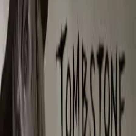
menemukan permainan dengan fitur seperti scatter,
wild, free spin, multiplier, hingga bonus game yang
menambah keseruan dalam setiap putaran.
Informasi Permainan dan RTP
Slot
Untuk membantu pemain memilih permainan
dengan lebih bijak, 18TOTO menyediakan informasi
seputar game slot, fitur permainan, dan pembaruan
data yang dapat digunakan sebagai referensi.
Informasi seperti RTP, volatilitas, dan fitur bonus pada
setiap game dapat membantu pemain menentukan
pilihan permainan sesuai gaya bermain masing-
masing.
RTP Slot Sebagai Referensi Bermain
RTP
atau Return to Player sering digunakan sebagai