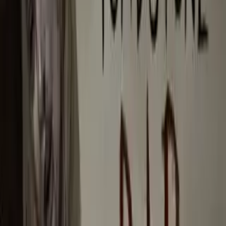
salah satu referensi dalam memilih permainan slot.
Dengan memahami informasi RTP, pemain dapat
melihat gambaran peluang pembayaran dari suatu
game dalam jangka panjang. Hal ini membuat pemain
lebih mudah memilih permainan yang sesuai dengan
strategi dan kenyamanan bermain.
Fitur Bonus yang Menambah Keseruan
Berbagai game slot di 18TOTO menghadirkan fitur
bonus yang membuat permainan terasa lebih
menarik. Fitur seperti free spin, pengali kemenangan,
simbol wild, dan scatter dapat memberikan
pengalaman bermain yang lebih dinamis. Dengan
banyaknya pilihan fitur, pemain bisa memilih game
yang paling sesuai dengan preferensi masing-masing.
Transaksi Mudah dan Praktis di
18TOTO