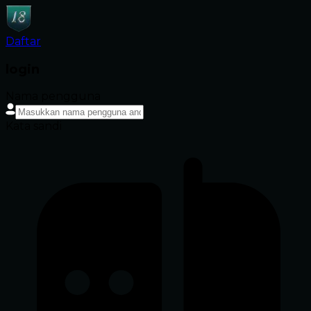
Daftar
login
Nama pengguna
Kata sandi