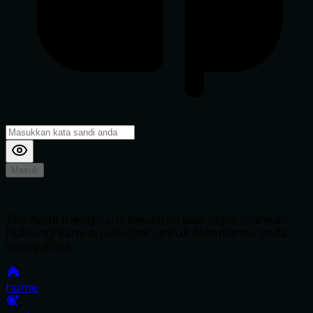
Masuk
*
Jika Anda mengalami Kesulitan saat login, Silahkan
hubungi kami di Live Chat untuk Membantu anda
selanjutnya
home