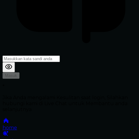
Masuk
*
Jika Anda mengalami Kesulitan saat login, Silahkan
hubungi kami di Live Chat untuk Membantu anda
selanjutnya
home