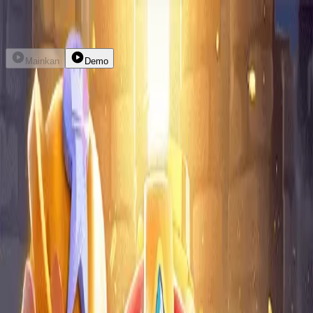
Daftar
Masuk
Mainkan
Demo
KING'S REALM
fivegaming
kembali
18TOTO Link Slot Gacor
Sensasional Paling
Gampang Menang Hari
Ini
18TOTO
hadir sebagai platform slot online yang
menawarkan pengalaman bermain lebih seru, praktis,
dan mudah diakses setiap hari. Dengan dukungan
sistem modern, tampilan website yang responsif, serta