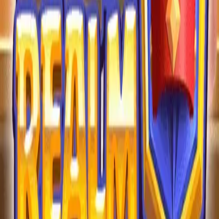
didukung oleh sistem keamanan yang bertujuan
menjaga privasi akun dan data transaksi. Dengan
dukungan sistem yang stabil, pemain dapat
menikmati permainan dan melakukan transaksi
dengan lebih nyaman.
Customer Service Siap Membantu
18TOTO juga menyediakan layanan bantuan
pelanggan yang siap membantu pengguna ketika
mengalami kendala. Tim support dapat memberikan
panduan terkait daftar akun, login,
deposit dana
,
penarikan dana, akses situs, hingga informasi
permainan yang tersedia.
Kesimpulan
18TOTO menjadi pilihan bagi pemain yang mencari
link slot gacor
sensasional paling gampang menang