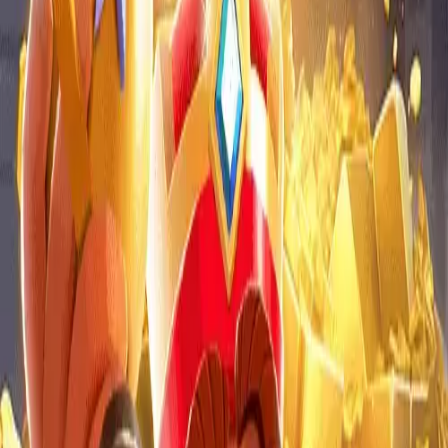
pilihan permainan yang beragam, 18TOTO menjadi
salah satu pilihan bagi pemain yang mencari link slot
gacor sensasional dengan akses cepat dan fitur yang
mudah digunakan.
Sebagai platform hiburan online, 18TOTO dirancang
untuk memberikan kenyamanan bagi pengguna
baru maupun pemain berpengalaman. Setiap menu
disusun secara rapi agar pemain dapat menemukan
fitur penting seperti daftar permainan, informasi
promo, layanan transaksi, hingga bantuan pelanggan
dengan lebih mudah.
Keunggulan 18TOTO Sebagai
Link Slot Gacor Hari Ini
18TOTO dikenal karena menghadirkan akses
permainan yang ringan, cepat, dan stabil. Dengan
sistem yang responsif, pemain dapat menikmati