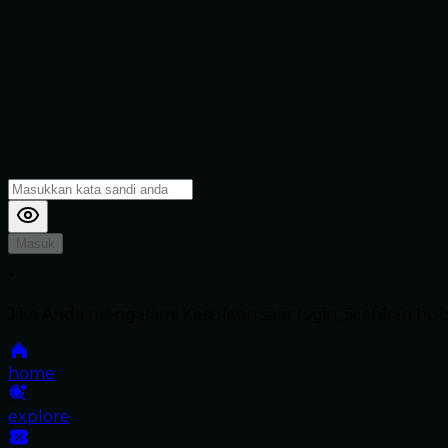
Masuk
*
Jika Anda mengalami Kesulitan saat login, Silahkan h
home
explore