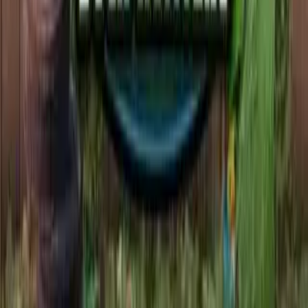
didukung oleh sistem keamanan yang bertujuan
menjaga privasi akun dan data transaksi. Dengan
dukungan sistem yang stabil, pemain dapat
menikmati permainan dan melakukan transaksi
dengan lebih nyaman.
Customer Service Siap Membantu
18TOTO juga menyediakan layanan bantuan
pelanggan yang siap membantu pengguna ketika
mengalami kendala. Tim support dapat memberikan
panduan terkait daftar akun, login,
deposit dana
,
penarikan dana, akses situs, hingga informasi
permainan yang tersedia.
Kesimpulan
18TOTO menjadi pilihan bagi pemain yang mencari
link slot gacor
sensasional paling gampang menang