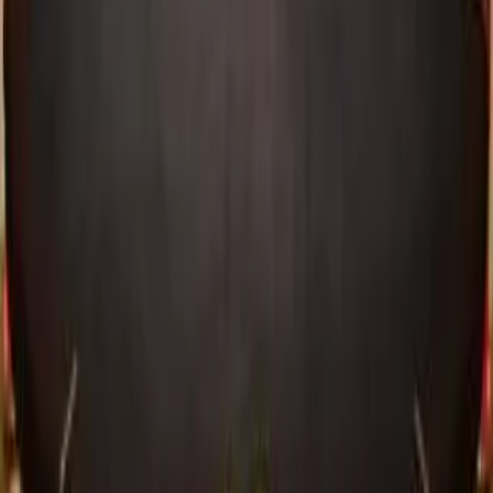
Salah satu fitur yang banyak dicari adalah layanan
deposit pulsa tanpa potongan
. Dengan metode ini,
pemain dapat melakukan transaksi menggunakan
pulsa secara lebih praktis. Sistem tanpa potongan
membuat nominal transaksi lebih maksimal sesuai
ketentuan yang berlaku.
Keamanan dan Kenyamanan
Pengguna
18TOTO memperhatikan kenyamanan pengguna
dengan menyediakan sistem yang mendukung
keamanan akun dan aktivitas transaksi. Perlindungan
data menjadi salah satu bagian penting agar pemain
dapat menggunakan platform dengan lebih tenang.
Sistem Keamanan Berlapis
Setiap aktivitas pengguna di dalam platform