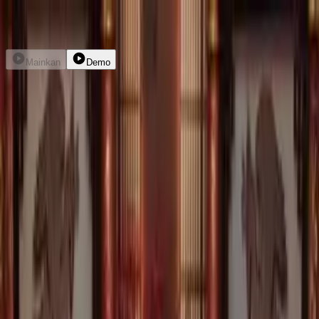
Daftar
Masuk
Mainkan
Demo
Dragon Tiger Phoenix
evolutiongaming
kembali
18TOTO Link Slot Gacor
Sensasional Paling
Gampang Menang Hari
Ini
18TOTO
hadir sebagai platform slot online yang
menawarkan pengalaman bermain lebih seru, praktis,
dan mudah diakses setiap hari. Dengan dukungan
sistem modern, tampilan website yang responsif, serta