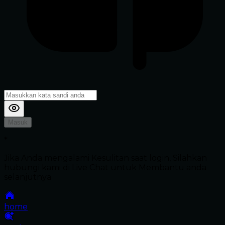
Masuk
*
Jika Anda mengalami Kesulitan saat login, Silahkan
hubungi kami di Live Chat untuk Membantu anda
selanjutnya
home