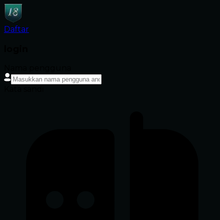
Daftar
login
Nama pengguna
Kata sandi