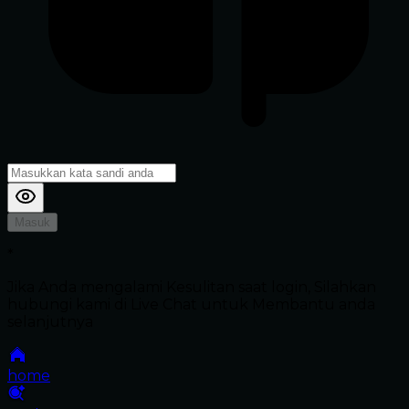
Masuk
*
Jika Anda mengalami Kesulitan saat login, Silahkan
hubungi kami di Live Chat untuk Membantu anda
selanjutnya
home