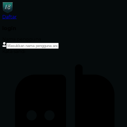
Daftar
login
Nama pengguna
Kata sandi