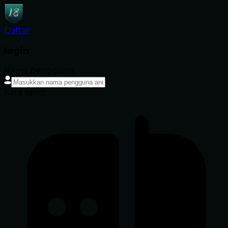
Daftar
login
Nama pengguna
Kata sandi