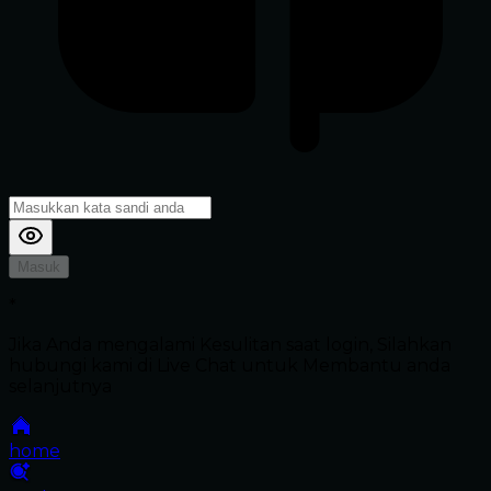
Masuk
*
Jika Anda mengalami Kesulitan saat login, Silahkan
hubungi kami di Live Chat untuk Membantu anda
selanjutnya
home