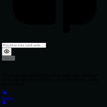
Masuk
*
Jika Anda mengalami Kesulitan saat login, Silahkan
hubungi kami di Live Chat untuk Membantu anda
selanjutnya
home