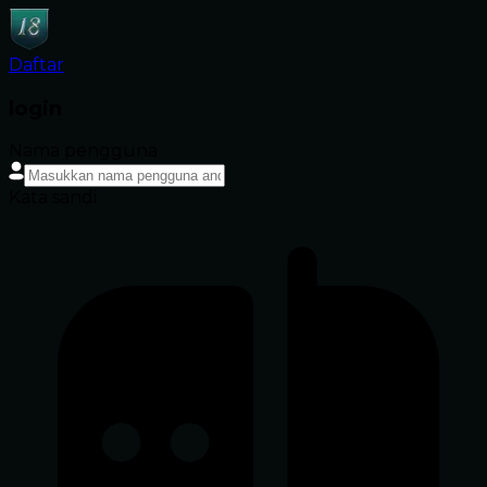
Daftar
login
Nama pengguna
Kata sandi