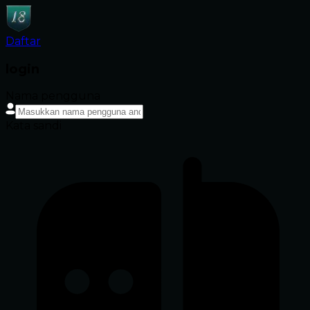
Daftar
login
Nama pengguna
Kata sandi