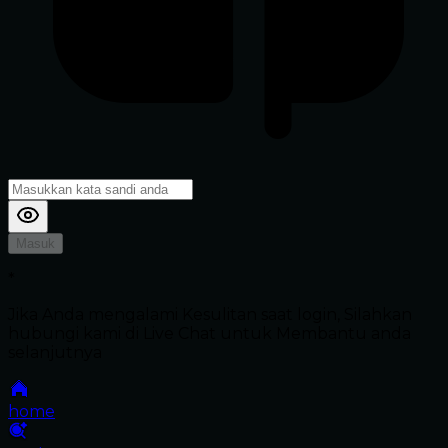
Masuk
*
Jika Anda mengalami Kesulitan saat login, Silahkan
hubungi kami di Live Chat untuk Membantu anda
selanjutnya
home