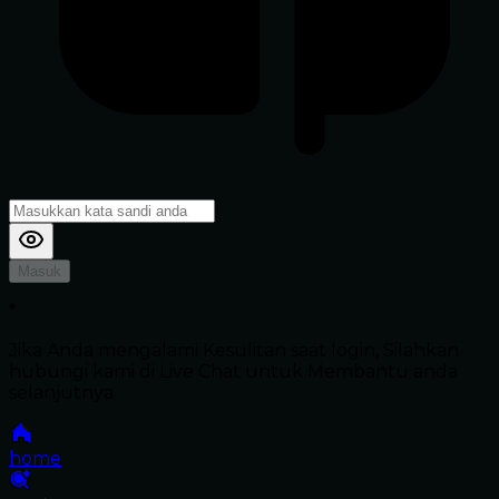
Masuk
*
Jika Anda mengalami Kesulitan saat login, Silahkan
hubungi kami di Live Chat untuk Membantu anda
selanjutnya
home