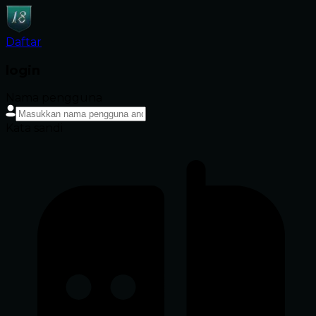
Daftar
login
Nama pengguna
Kata sandi