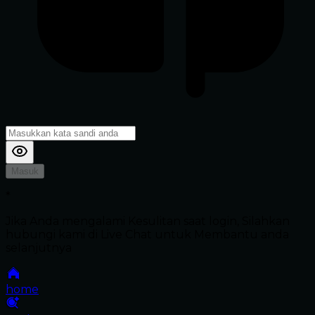
Masuk
*
Jika Anda mengalami Kesulitan saat login, Silahkan
hubungi kami di Live Chat untuk Membantu anda
selanjutnya
home