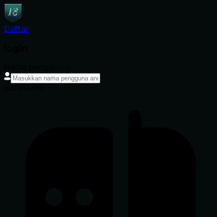
Daftar
login
Nama pengguna
Kata sandi