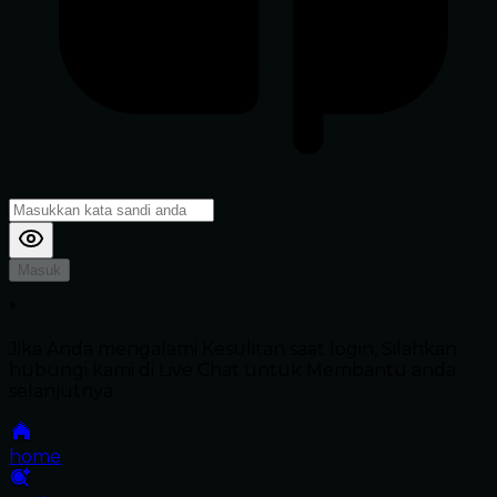
Masuk
*
Jika Anda mengalami Kesulitan saat login, Silahkan
hubungi kami di Live Chat untuk Membantu anda
selanjutnya
home