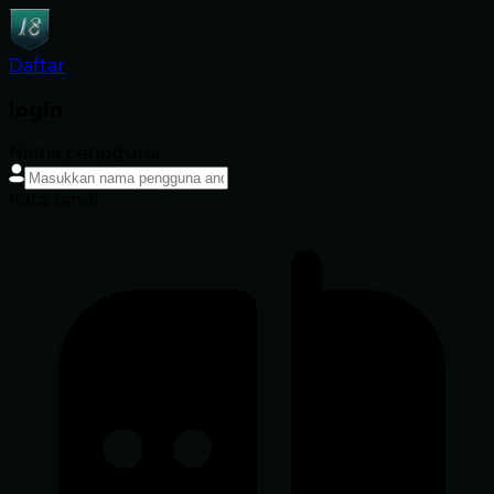
Daftar
login
Nama pengguna
Kata sandi