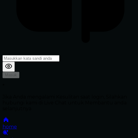
Masuk
*
Jika Anda mengalami Kesulitan saat login, Silahkan
hubungi kami di Live Chat untuk Membantu anda
selanjutnya
home